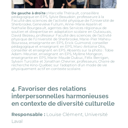
De gauche à droite :
Marcelle Thériault, conseillère
pédagogique en EPS, Sylvie Beaudoin, professeure à la
Faculté des sciences de l’activité physique de l’Université de
Sherbrooke, Geneviève Fullum, Anne-Marie Asselin et
Nathalie Bourgeault, agentes des Services régionaux de
soutien et d’expertise en adaptation scolaire en Outaouais,
David Bezeau, professeur Faculté des sciences de l’activité
physique de l’Université de Sherbrooke, Marie-Pier Maheu-
Bourassa, enseignante en EPS, Erick Guimond, conseiller
pédagogique et enseignant en EPS, Marc-Antoine Otis,
conseiller et enseignant en EPS. Absents sur la photo : Tobie
Adam-Meunier, enseignant en EPS, Mylène Mongeon,
enseignante en EPS, Marie-Maude Dubuc, Félix Berrigan,
Sylvain Turcotte et Jonathan Chevrier, professeurs, Chaire de
recherche Kino-Québec sur l’adoption d’un mode de vie
physiquement actif en contexte scolaire.
4. Favoriser des relations
interpersonnelles harmonieuses
en contexte de diversité culturelle
Responsable :
Louise Clément, Université
Laval