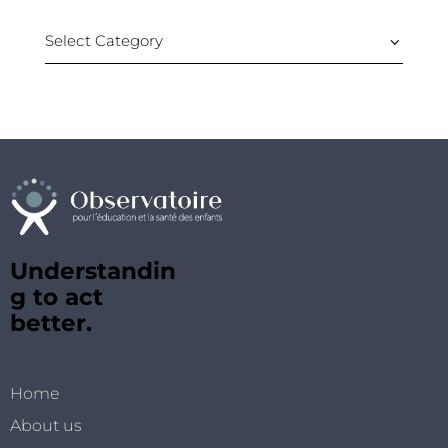
Understandin
g to act
better.
Home
About us